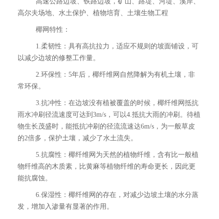
高速公路边坡、铁路边坡，矿山、路堤、河堤、溪岸、
高尔夫场地、水土保护、植物培育、土壤生物工程
椰网特性：
1.柔韧性：具有高抗拉力，适应不规则的坡面铺设，可
以减少边坡的修整工作量。
2.环保性：5年后，椰纤维网自然降解为有机土壤，非
常环保。
3.抗冲性：在边坡没有植被覆盖的时候，椰纤维网抵抗
雨水冲刷径流速度可达到3m/s，可以4.抵抗大雨的冲刷。待植
物生长茂盛时，能抵抗冲刷的径流流速达6m/s，为一般草皮
的2倍多，保护土壤，减少了水土流失。
5.抗腐性：椰纤维网为天然的植物纤维，含有比一般植
物纤维高的木质素，比黄麻等植物纤维的寿命更长，因此更
能抗腐蚀。
6.保湿性：椰纤维网的存在，对减少边坡土壤的水分蒸
发，增加入渗量有显著的作用。