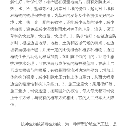
解性好，环保性强；椰纤毯在覆盖地面后，能有效防止风、
热、水、冷、盐碱等不利因素对土壤的侵蚀，起到对土壤和
种植物的物理保护作用，为草种的发芽及生长提供良好的环
境，水、热、光、肥的有效性，还能减少杂草的滋生，减少
病虫害，避免或减少灌溉和雨水对种子的冲刷、流失，保证
草种的快发芽、快出苗、快成坪。2、防护性好：在做边坡防
护时，根据边坡地形、地貌、土质和区域气候的特点，在边
坡表面覆椰纤毯，并按一定的比例组合种植多种植物，通过
植物生长活动达到根系加筋，茎叶防冲蚀的目的，经过生态
护坡技术处理，可在坡面形成茂密的植被覆盖群，在表土层
形成盘根错节的根系，有效暴雨径流对边坡的侵蚀，增加土
体的抗剪强度，减少孔隙水压力和上体自重力，从而大幅度
边坡的稳定性和抗冲刷能力。3、施工速度快：采用椰纤毯，
施工量少，铺设迅速，按照国外的标准，每人每天都可铺设
上千平方米，与现有的植草方式相比，它的人工成本大大降
低。
抗冲生物毯简称生物毯，为一种新型护坡生态工法，是