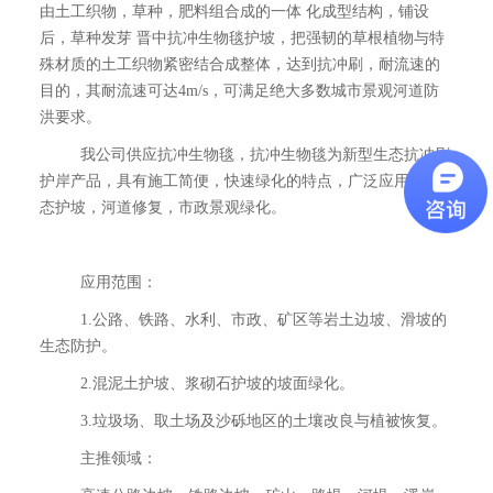
由土工织物，草种，肥料组合成的一体 化成型结构，铺设
后，草种发芽 晋中抗冲生物毯护坡，把强韧的草根植物与特
殊材质的土工织物紧密结合成整体，达到抗冲刷，耐流速的
目的，其耐流速可达4m/s，可满足绝大多数城市景观河道防
洪要求。
我公司供应抗冲生物毯，抗冲生物毯为新型生态抗冲刷
护岸产品，具有施工简便，快速绿化的特点，广泛应用于生
态护坡，河道修复，市政景观绿化。
应用范围：
1.公路、铁路、水利、市政、矿区等岩土边坡、滑坡的
生态防护。
2.混泥土护坡、浆砌石护坡的坡面绿化。
3.垃圾场、取土场及沙砾地区的土壤改良与植被恢复。
主推领域：