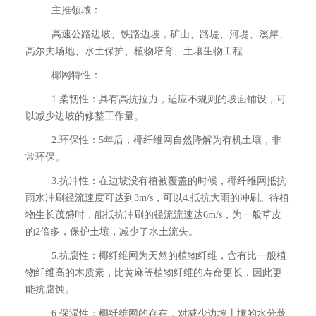
主推领域：
高速公路边坡、铁路边坡，矿山、路堤、河堤、溪岸、
高尔夫场地、水土保护、植物培育、土壤生物工程
椰网特性：
1.柔韧性：具有高抗拉力，适应不规则的坡面铺设，可
以减少边坡的修整工作量。
2.环保性：5年后，椰纤维网自然降解为有机土壤，非
常环保。
3.抗冲性：在边坡没有植被覆盖的时候，椰纤维网抵抗
雨水冲刷径流速度可达到3m/s，可以4.抵抗大雨的冲刷。待植
物生长茂盛时，能抵抗冲刷的径流流速达6m/s，为一般草皮
的2倍多，保护土壤，减少了水土流失。
5.抗腐性：椰纤维网为天然的植物纤维，含有比一般植
物纤维高的木质素，比黄麻等植物纤维的寿命更长，因此更
能抗腐蚀。
6.保湿性：椰纤维网的存在，对减少边坡土壤的水分蒸