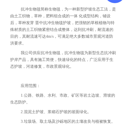
抗冲生物毯简称生物毯，为一种新型护坡生态工法，是
由土工织物，草种，肥料组合成的一体 化成型结构，铺设
后，草种发芽 晋中抗冲生物毯护坡，把强韧的草根植物与特
殊材质的土工织物紧密结合成整体，达到抗冲刷，耐流速的
目的，其耐流速可达4m/s，可满足绝大多数城市景观河道防
洪要求。
我公司供应抗冲生物毯，抗冲生物毯为新型生态抗冲刷
护岸产品，具有施工简便，快速绿化的特点，广泛应用于生
态护坡，河道修复，市政景观绿化。
应用范围：
1.公路、铁路、水利、市政、矿区等岩土边坡、滑坡的
生态防护。
2.混泥土护坡、浆砌石护坡的坡面绿化。
3.垃圾场、取土场及沙砾地区的土壤改良与植被恢复。