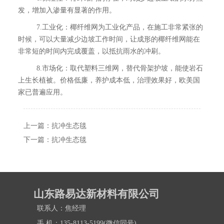
发，增加入渗量有显著的作用。
7.工业化：椰纤维网为工业化产品，在施工非常紧张的
时候，可以大量减少边坡工作时间，让成形的椰纤维网能在
非常短的时间内完成覆盖，以抵抗雨水的冲刷。
8.市场化：取代塑料三维网，替代骨架护坡，能使岩石
上生长植被。价格低廉，养护成本低，治理效果好，欧美国
家已普遍应用。
上一篇：
抗冲生态毯
下一篇：
抗冲生态毯
山东路易达新材料有限公司
联系人：焦经理
手 机：135-8113-5199(微信同号)