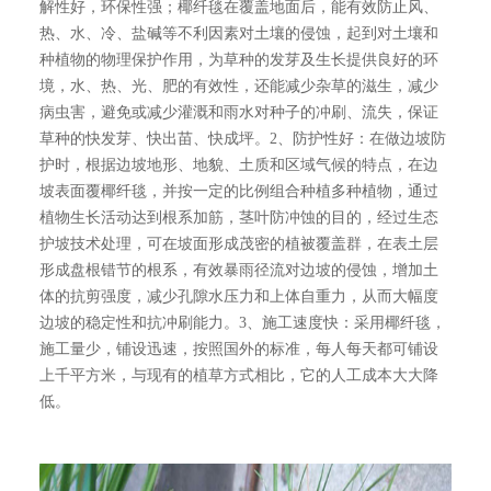
解性好，环保性强；椰纤毯在覆盖地面后，能有效防止风、
热、水、冷、盐碱等不利因素对土壤的侵蚀，起到对土壤和
种植物的物理保护作用，为草种的发芽及生长提供良好的环
境，水、热、光、肥的有效性，还能减少杂草的滋生，减少
病虫害，避免或减少灌溉和雨水对种子的冲刷、流失，保证
草种的快发芽、快出苗、快成坪。2、防护性好：在做边坡防
护时，根据边坡地形、地貌、土质和区域气候的特点，在边
坡表面覆椰纤毯，并按一定的比例组合种植多种植物，通过
植物生长活动达到根系加筋，茎叶防冲蚀的目的，经过生态
护坡技术处理，可在坡面形成茂密的植被覆盖群，在表土层
形成盘根错节的根系，有效暴雨径流对边坡的侵蚀，增加土
体的抗剪强度，减少孔隙水压力和上体自重力，从而大幅度
边坡的稳定性和抗冲刷能力。3、施工速度快：采用椰纤毯，
施工量少，铺设迅速，按照国外的标准，每人每天都可铺设
上千平方米，与现有的植草方式相比，它的人工成本大大降
低。